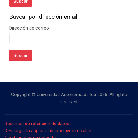
Buscar por dirección email
Buscar por dirección email
Dirección de correo
Copyright © Universidad Autónoma de Ica
2026
. All rights
reserved.
Resumen de retención de datos
Descargar la app para dispositivos móviles
Cambiar al tema estándar