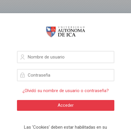
Skip to navigation
Skip to login form
Salta al contenido principal
Skip to footer
Nombre de usuario
Contraseña
¿Olvidó su nombre de usuario o contraseña?
Acceder
Las 'Cookies' deben estar habilitadas en su